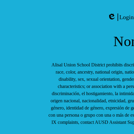
Social
Media
Links
Login
Edlio
Non
Alisal Union School District prohibits discr
race, color, ancestry, national origin, nati
disability, sex, sexual orientation, gend
characteristics; or association with a per
discriminación, el hostigamiento, la intimid
origen nacional, nacionalidad, etnicidad, gru
género, identidad de género, expresión de gé
con una persona o grupo con una o más de estas
IX complaints, contact AUSD Assistant Sup